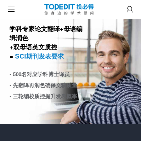
学科专家论文翻译+母语编
辑润色
+双母语英文质控
=
SCI期刊发表要求
• 500名对应学科博士译员
• 先翻译再润色确保文稿质量
• 三轮编校质控提升发表概率